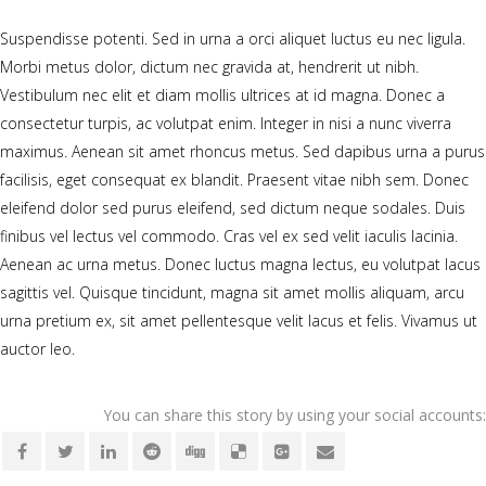
Suspendisse potenti. Sed in urna a orci aliquet luctus eu nec ligula.
Morbi metus dolor, dictum nec gravida at, hendrerit ut nibh.
Vestibulum nec elit et diam mollis ultrices at id magna. Donec a
consectetur turpis, ac volutpat enim. Integer in nisi a nunc viverra
maximus. Aenean sit amet rhoncus metus. Sed dapibus urna a purus
facilisis, eget consequat ex blandit. Praesent vitae nibh sem. Donec
eleifend dolor sed purus eleifend, sed dictum neque sodales. Duis
finibus vel lectus vel commodo. Cras vel ex sed velit iaculis lacinia.
Aenean ac urna metus. Donec luctus magna lectus, eu volutpat lacus
sagittis vel. Quisque tincidunt, magna sit amet mollis aliquam, arcu
urna pretium ex, sit amet pellentesque velit lacus et felis. Vivamus ut
auctor leo.
You can share this story by using your social accounts: