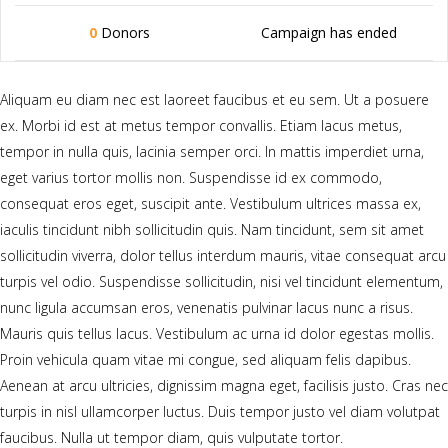
0
Donors
Campaign has ended
Aliquam eu diam nec est laoreet faucibus et eu sem. Ut a posuere
ex. Morbi id est at metus tempor convallis. Etiam lacus metus,
tempor in nulla quis, lacinia semper orci. In mattis imperdiet urna,
eget varius tortor mollis non. Suspendisse id ex commodo,
consequat eros eget, suscipit ante. Vestibulum ultrices massa ex,
iaculis tincidunt nibh sollicitudin quis. Nam tincidunt, sem sit amet
sollicitudin viverra, dolor tellus interdum mauris, vitae consequat arcu
turpis vel odio. Suspendisse sollicitudin, nisi vel tincidunt elementum,
nunc ligula accumsan eros, venenatis pulvinar lacus nunc a risus.
Mauris quis tellus lacus. Vestibulum ac urna id dolor egestas mollis.
Proin vehicula quam vitae mi congue, sed aliquam felis dapibus.
Aenean at arcu ultricies, dignissim magna eget, facilisis justo. Cras nec
turpis in nisl ullamcorper luctus. Duis tempor justo vel diam volutpat
faucibus. Nulla ut tempor diam, quis vulputate tortor.