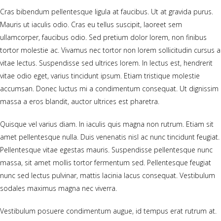
Cras bibendum pellentesque ligula at faucibus. Ut at gravida purus.
Mauris ut iaculis odio. Cras eu tellus suscipit, laoreet sem
ullamcorper, faucibus odio. Sed pretium dolor lorem, non finibus
tortor molestie ac. Vivamus nec tortor non lorem sollicitudin cursus a
vitae lectus. Suspendisse sed ultrices lorem. In lectus est, hendrerit
vitae odio eget, varius tincidunt ipsum. Etiam tristique molestie
accumsan. Donec luctus mi a condimentum consequat. Ut dignissim
massa a eros blandit, auctor ultrices est pharetra.
Quisque vel varius diam. In iaculis quis magna non rutrum. Etiam sit
amet pellentesque nulla. Duis venenatis nisl ac nunc tincidunt feugiat.
Pellentesque vitae egestas mauris. Suspendisse pellentesque nunc
massa, sit amet mollis tortor fermentum sed. Pellentesque feugiat
nunc sed lectus pulvinar, mattis lacinia lacus consequat. Vestibulum
sodales maximus magna nec viverra.
Vestibulum posuere condimentum augue, id tempus erat rutrum at.