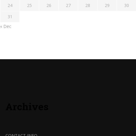
24
25
26
27
28
29
30
31
« Dec
Archives
CONTACT INFO